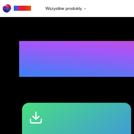
to
Rows
Wszystkie produkty
T
w
o
r
z
y
m
y
s
u
r
z
e
g
l
ą
d
a
r
k
i
o