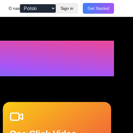
O nas
Sign in
Get Started
o
z
s
z
e
r
z
e
n
i
a
p