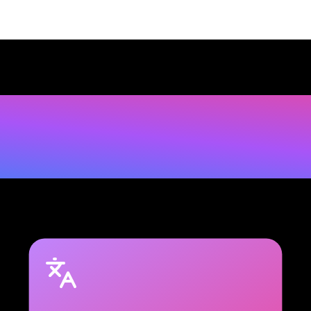
p
e
r
p
r
z
y
d
a
t
n
e
r
p
a
r
t
e
n
a
A
I