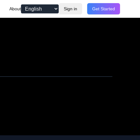
About
Sign in
Get Started