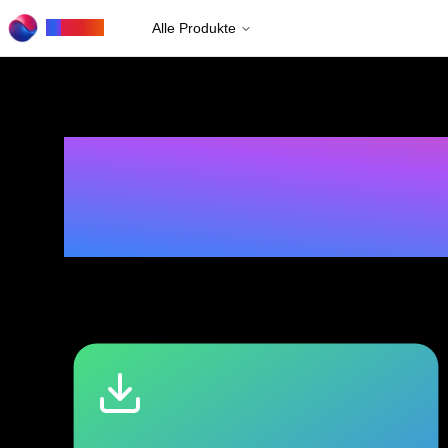
to
Rows
Alle Produkte
W
i
r
e
n
t
w
i
c
k
e
l
r
t
e
B
r
o
w
s
e
r
-