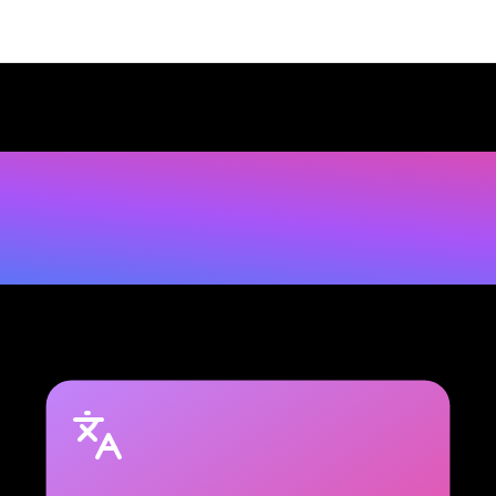
n
s
u
p
e
r
n
ü
t
z
l
i
c
E
r
w
e
i
t
e
r
u
n
g
e
n