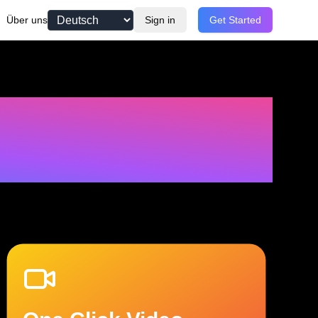
Über uns
Sign in
Get Started
h
e
K
I
-
g
e
s
t
e
u
e