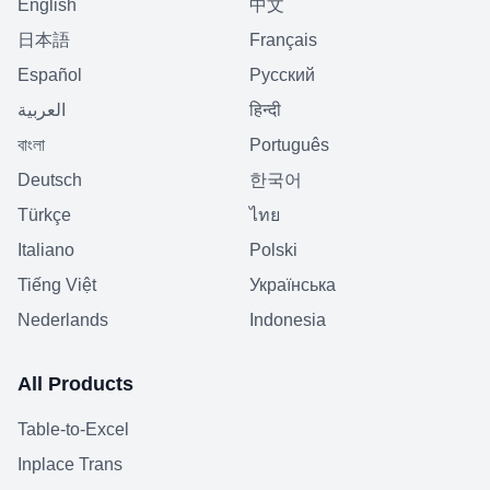
English
中文
日本語
Français
Español
Русский
العربية
हिन्दी
বাংলা
Português
Deutsch
한국어
Türkçe
ไทย
Italiano
Polski
Tiếng Việt
Українська
Nederlands
Indonesia
All Products
Table-to-Excel
Inplace Trans