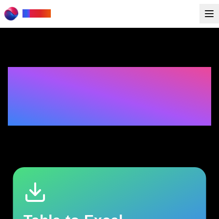
to
Rows
ف
ص
ت
م
ت
ا
ف
ا
ض
إ
ر
و
ط
ن
م
و
ع
د
م
ة
ي
ا
غ
ل
ل
ة
د
ي
ف
م
ح
ي
ع
ا
ن
ط
ص
ا
ل
ا
ء
ا
ك
ذ
ل
ا
ب
ة