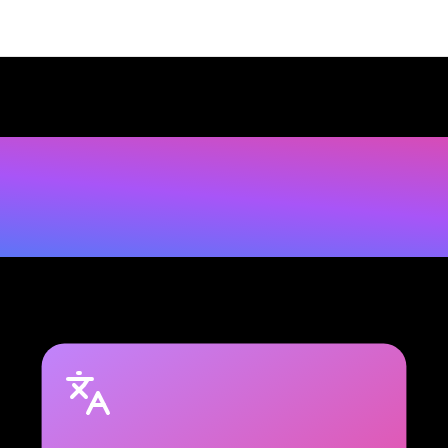
e
n
s
u
p
e
r
n
u
t
t
i
g
e
x
t
e
n
s
i
e
s