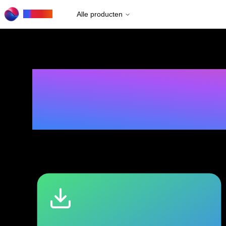
to
Rows
Alle producten
W
i
j
o
n
t
w
i
k
k
e
l
v
e
n
b
r
o
w
s
e
r