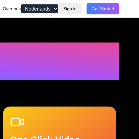
Over ons
Sign in
Get Started
e
A
I
-
a
a
n
g
e
d
r
e