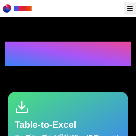
to
Rows
超
便
利
な
A
I
搭
載
ブ
ラ
ウ
ザ
拡
張
機
能
を
開
発
Table-to-Excel